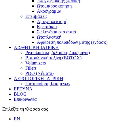
Έλεγχος ακοής (παιδιά)
Ωτομικροσκόπηση
Ακοόγραμμα
Επεμβάσεις
Αμυγδαλεκτομή
Κρεατάκια
Σωληνάκια στα αυτιά
Ωτοπλαστική
Αφαίρεση πολυπόδων μύτης (ενδοσκ)
ΑΙΣΘΗΤΙΚΗ ΙΑΤΡΙΚΗ
Ρινοπλαστική (κλασική / υπέρηχοι)
Βοτουλινική τοξίνη (BOTOX)
Volumizers
Fillers
PDO (Νήματα)
ΑΕΡΟΠΟΡΙΚΗ ΙΑΤΡΙΚΗ
Πιστοποίηση Ιπταμένων
ΕΡΕΥΝΑ
BLOG
Επικοινωνια
Επιλέξτε τη γλώσσα σας
EN