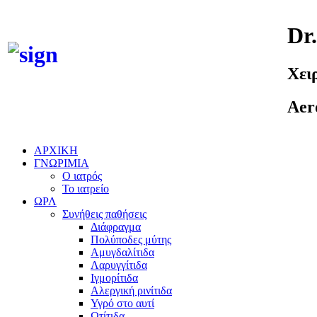
Dr
Χει
Aer
ΑΡΧΙΚΗ
ΓΝΩΡΙΜΙΑ
Ο ιατρός
Το ιατρείο
ΩΡΛ
Συνήθεις παθήσεις
Διάφραγμα
Πολύποδες μύτης
Αμυγδαλίτιδα
Λαρυγγίτιδα
Ιγμορίτιδα
Αλεργική ρινίτιδα
Υγρό στο αυτί
Ωτίτιδα