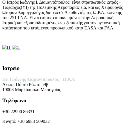
Ο Ιατρός Ιωάννης Ι. Διαμαντόπουλος, είναι στρατιωτικός ιατρός -
Ταξίαρχος(ΥΙ) της Πολεμικής Αεροπορίας ε.α. και ως Χειρουργός
Ωτορυνολαρυγγολόγος διετέλεσε Διευθυντής της Ω.Ρ.Λ. κλινικής
του 251 ΓΝΑ. Είναι επίσης εκπαιδευμένος στην Αεροπορική
Ιατρική και εξουσιοδοτημένος ως εξεταστής για την υγειονομική
κατάσταση του ιπτάμενου προσωπικού κατά EASA και FAA.
Ιατρείο
Dr. Ιωάννης Διαμαντόπουλος -
Ω.Ρ.Λ.
Λεωφ. Πόρτο Ράφτη 59β
19003 Μαρκόπουλο Μεσογαίας
Τηλέφωνο
+30 22990 86331
Κινητό: +30 6983 509032