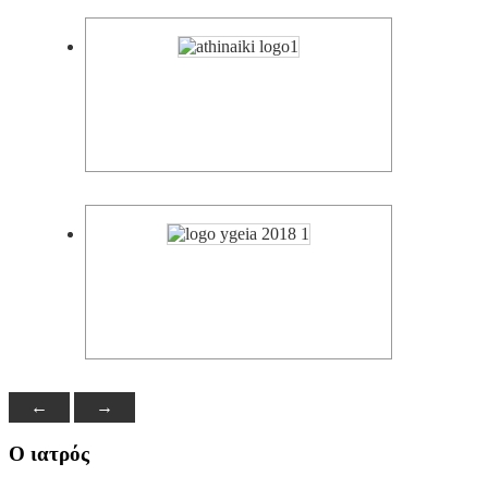
←
→
Ο ιατρός