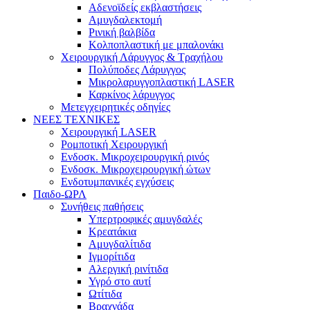
Αδενοϊδείς εκβλαστήσεις
Αμυγδαλεκτομή
Ρινική βαλβίδα
Κολποπλαστική με μπαλονάκι
Χειρουργική Λάρυγγος & Τραχήλου
Πολύποδες Λάρυγγος
Μικρολαρυγγοπλαστική LASER
Καρκίνος λάρυγγος
Μετεγχειρητικές οδηγίες
ΝΕΕΣ ΤΕΧΝΙΚΕΣ
Χειρουργική LASER
Ρομποτική Χειρουργική
Ενδοσκ. Μικροχειρουργική ρινός
Ενδοσκ. Μικροχειρουργική ώτων
Ενδοτυμπανικές εγχύσεις
Παιδο-ΩΡΛ
Συνήθεις παθήσεις
Υπερτροφικές αμυγδαλές
Κρεατάκια
Αμυγδαλίτιδα
Ιγμορίτιδα
Αλεργική ρινίτιδα
Υγρό στο αυτί
Ωτίτιδα
Βραχνάδα