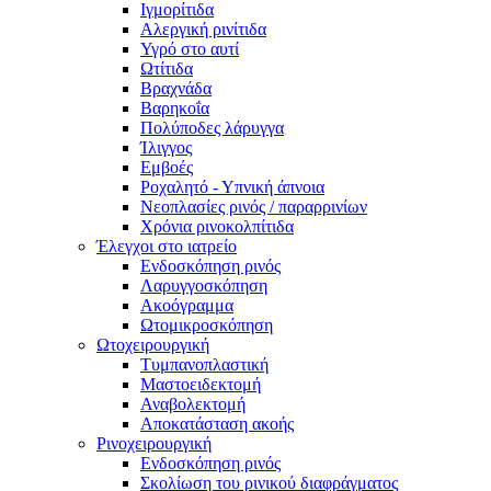
Ιγμορίτιδα
Αλεργική ρινίτιδα
Υγρό στο αυτί
Ωτίτιδα
Βραχνάδα
Βαρηκοΐα
Πολύποδες λάρυγγα
Ίλιγγος
Εμβοές
Ροχαλητό - Υπνική άπνοια
Νεοπλασίες ρινός / παραρρινίων
Χρόνια ρινοκολπίτιδα
Έλεγχοι στο ιατρείο
Ενδοσκόπηση ρινός
Λαρυγγοσκόπηση
Ακοόγραμμα
Ωτομικροσκόπηση
Ωτοχειρουργική
Τυμπανοπλαστική
Μαστοειδεκτομή
Αναβολεκτομή
Αποκατάσταση ακοής
Ρινοχειρουργική
Ενδοσκόπηση ρινός
Σκολίωση του ρινικού διαφράγματος