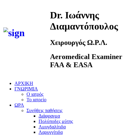
Dr. Ιωάννης
Διαμαντόπουλος
Χειρουργός Ω.Ρ.Λ.
Aeromedical Examiner
FAA & EASA
ΑΡΧΙΚΗ
ΓΝΩΡΙΜΙΑ
Ο ιατρός
Το ιατρείο
ΩΡΛ
Συνήθεις παθήσεις
Διάφραγμα
Πολύποδες μύτης
Αμυγδαλίτιδα
Λαρυγγίτιδα