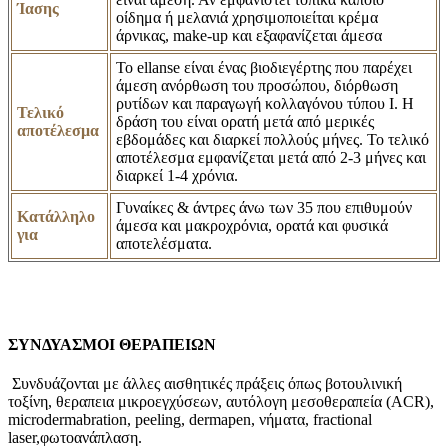
Ίασης
οίδημα ή μελανιά χρησιμοποιείται κρέμα
άρνικας, make-up και εξαφανίζεται άμεσα
Το ellanse είναι ένας βιοδιεγέρτης που παρέχει
άμεση ανόρθωση του προσώπου, διόρθωση
ρυτίδων και παραγωγή κολλαγόνου τύπου Ι. Η
Τελικό
δράση του είναι ορατή μετά από μερικές
αποτέλεσμα
εβδομάδες και διαρκεί πολλούς μήνες. Το τελικό
αποτέλεσμα εμφανίζεται μετά από 2-3 μήνες και
διαρκεί 1-4 χρόνια.
Γυναίκες & άντρες άνω των 35 που επιθυμούν
Κατάλληλο
άμεσα και μακροχρόνια, ορατά και φυσικά
για
αποτελέσματα.
ΣΥΝΔΥΑΣΜΟΙ ΘΕΡΑΠΕΙΩΝ
Συνδυάζονται με άλλες αισθητικές πράξεις όπως βοτουλινική
τοξίνη, θεραπεια μικροεγχύσεων, αυτόλογη μεσοθεραπεία (ACR),
microdermabration, peeling, dermapen, νήματα, fractional
laser,φωτοανάπλαση.