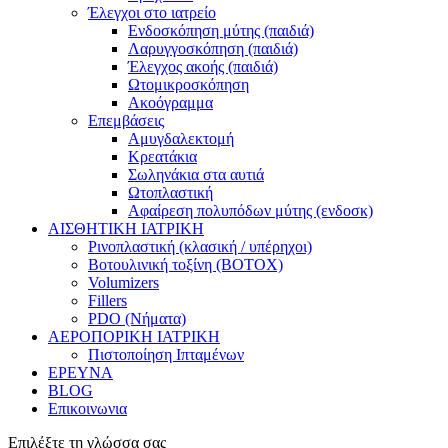
Έλεγχοι στο ιατρείο
Ενδοσκόπηση μύτης (παιδιά)
Λαρυγγοσκόπηση (παιδιά)
Έλεγχος ακοής (παιδιά)
Ωτομικροσκόπηση
Ακοόγραμμα
Επεμβάσεις
Αμυγδαλεκτομή
Κρεατάκια
Σωληνάκια στα αυτιά
Ωτοπλαστική
Αφαίρεση πολυπόδων μύτης (ενδοσκ)
ΑΙΣΘΗΤΙΚΗ ΙΑΤΡΙΚΗ
Ρινοπλαστική (κλασική / υπέρηχοι)
Βοτουλινική τοξίνη (BOTOX)
Volumizers
Fillers
PDO (Νήματα)
ΑΕΡΟΠΟΡΙΚΗ ΙΑΤΡΙΚΗ
Πιστοποίηση Ιπταμένων
ΕΡΕΥΝΑ
BLOG
Επικοινωνια
Επιλέξτε τη γλώσσα σας